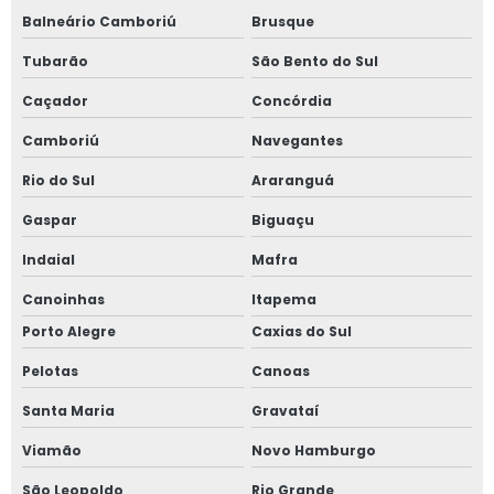
Balneário Camboriú
Brusque
Avaliação de imóveis
Tubarão
São Bento do Sul
Caçador
Concórdia
Camboriú
Navegantes
Rio do Sul
Araranguá
Gaspar
Biguaçu
Indaial
Mafra
Canoinhas
Itapema
Porto Alegre
Caxias do Sul
Pelotas
Canoas
Santa Maria
Gravataí
Viamão
Novo Hamburgo
São Leopoldo
Rio Grande