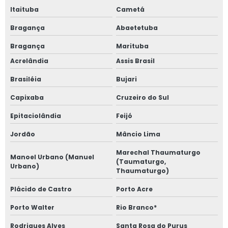
Itaituba
Cametá
Bragança
Abaetetuba
Bragança
Marituba
Acrelândia
Assis Brasil
Brasiléia
Bujari
Capixaba
Cruzeiro do Sul
Epitaciolândia
Feijó
Jordão
Mâncio Lima
Marechal Thaumaturgo
Manoel Urbano (Manuel
(Taumaturgo,
Urbano)
Thaumaturgo)
Plácido de Castro
Porto Acre
Porto Walter
Rio Branco*
Rodrigues Alves
Santa Rosa do Purus