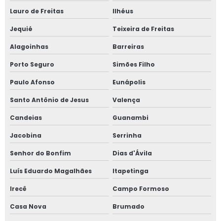
Lauro de Freitas
Ilhéus
Jequié
Teixeira de Freitas
Alagoinhas
Barreiras
Porto Seguro
Simões Filho
Paulo Afonso
Eunápolis
Santo Antônio de Jesus
Valença
Candeias
Guanambi
Jacobina
Serrinha
Senhor do Bonfim
Dias d'Ávila
Luís Eduardo Magalhães
Itapetinga
Irecê
Campo Formoso
Casa Nova
Brumado