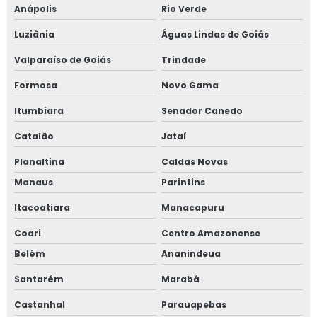
Anápolis
Rio Verde
Luziânia
Águas Lindas de Goiás
Valparaíso de Goiás
Trindade
Formosa
Novo Gama
Itumbiara
Senador Canedo
Catalão
Jataí
Planaltina
Caldas Novas
Manaus
Parintins
Itacoatiara
Manacapuru
Coari
Centro Amazonense
Belém
Ananindeua
Santarém
Marabá
Castanhal
Parauapebas