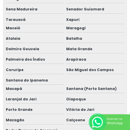
Sena Madureira
Senador Guiomard
Tarauacá
Xapuri
Maceió
Maragogi
Atalaia
Batalha
Delmiro Gouveia
Mata Grande
Palmeira dos Índios
Arapiraca
Coruripe
São Miguel dos Campos
Santana do Ipanema
Macapá
Santana (Porto Santana)
Laranjal do Jari
Oiapoque
Porto Grande
Vitória do Jari
chamar no
Mazagão
Calçoene
WhatsApp