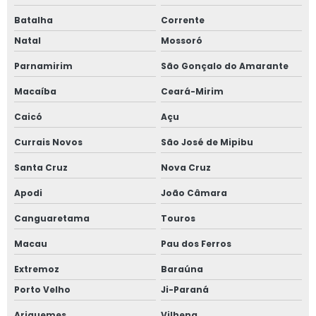
Batalha
Corrente
Natal
Mossoró
Parnamirim
São Gonçalo do Amarante
Macaíba
Ceará-Mirim
Caicó
Açu
Currais Novos
São José de Mipibu
Santa Cruz
Nova Cruz
Apodi
João Câmara
Canguaretama
Touros
Macau
Pau dos Ferros
Extremoz
Baraúna
Porto Velho
Ji-Paraná
Ariquemes
Vilhena