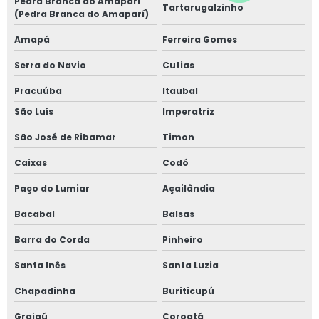
Pedra Branca do Amapari
Tartarugalzinho
(Pedra Branca do Amaparí)
Amapá
Ferreira Gomes
Serra do Navio
Cutias
Pracuúba
Itaubal
São Luís
Imperatriz
São José de Ribamar
Timon
Caixas
Codó
Paço do Lumiar
Açailândia
Bacabal
Balsas
Barra do Corda
Pinheiro
Santa Inês
Santa Luzia
Chapadinha
Buriticupú
Grajaú
Coroatá