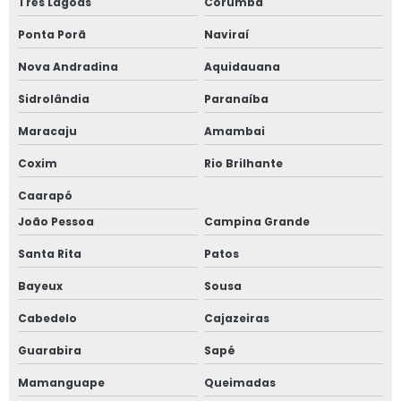
Três Lagoas
Corumbá
Ponta Porã
Naviraí
Nova Andradina
Aquidauana
Sidrolândia
Paranaíba
Maracaju
Amambai
Coxim
Rio Brilhante
Caarapó
João Pessoa
Campina Grande
Santa Rita
Patos
Bayeux
Sousa
Cabedelo
Cajazeiras
Guarabira
Sapé
Mamanguape
Queimadas