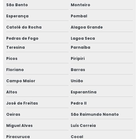
São Bento
Monteiro
Esperança
Pombal
Catolé do Rocha
Alagoa Grande
Pedras de Fogo
Lagoa Seca
Teresina
Parnaíba
Picos
Piripiri
Floriano
Barras
Campo Maior
União
Altos
Esperantina
José de Freitas
Pedro II
Oeiras
São Raimundo Nonato
Miguel Alves
Luís Correia
Piracuruca
Cocal