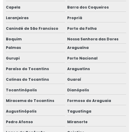
Capela
Barra dos Coqueiros
Laranjeiras
Propriá
Canindé de São Francisco
Porto da Folha
Boquim
Nossa Senhora das Dores
Palmas
Araguaína
Gurupi
Porto Nacional
Paraíso do Tocantins
Araguatins
Colinas do Tocantins
Guaraí
Tocantinópolis
Dianópolis
Miracema do Tocantins
Formoso do Araguaia
Augustinópolis
Taguatinga
Pedro Afonso
Miranorte