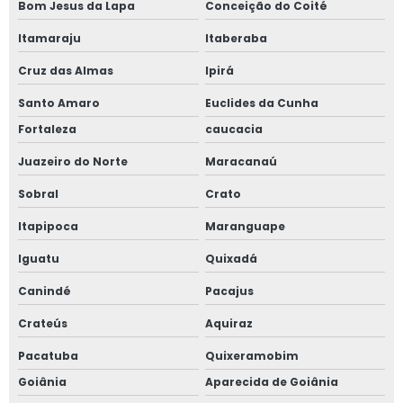
Bom Jesus da Lapa
Conceição do Coité
Itamaraju
Itaberaba
Cruz das Almas
Ipirá
Santo Amaro
Euclides da Cunha
Fortaleza
caucacia
Juazeiro do Norte
Maracanaú
Sobral
Crato
Itapipoca
Maranguape
Iguatu
Quixadá
Canindé
Pacajus
Crateús
Aquiraz
Pacatuba
Quixeramobim
Goiânia
Aparecida de Goiânia