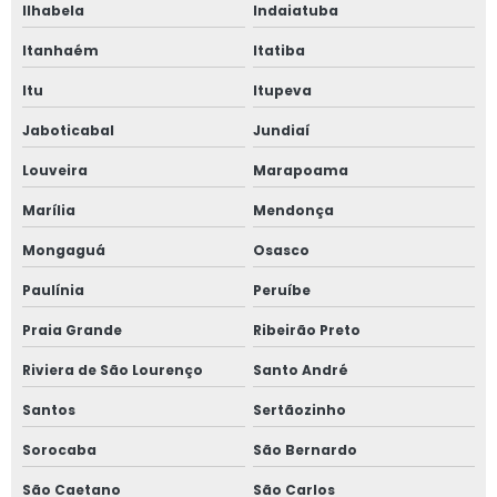
Laudo de inspeção predial valor
Ilhabela
Indaiatuba
Laudo de vistoria cautelar de vizinhança
Itanhaém
Itatiba
Itu
Itupeva
Laudo de vistoria de obra
Jaboticabal
Jundiaí
Laudo de vistoria de vizinhança
Louveira
Marapoama
Laudo de vizinhança
Marília
Mendonça
Laudo de vizinhança preço
Mongaguá
Osasco
Laudo impacto de vizinhança
Paulínia
Peruíbe
Laudo pericial avaliação de imóvel
Praia Grande
Ribeirão Preto
Laudo técnico de avaliação imobiliária
Riviera de São Lourenço
Santo André
Laudo técnico de inspeção predial
Santos
Sertãozinho
Laudo técnico de vistoria de obra
Sorocaba
São Bernardo
Laudo técnico de vizinhança
São Caetano
São Carlos