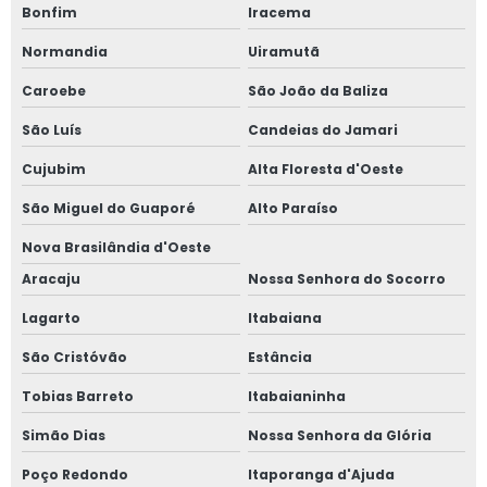
Bonfim
Iracema
Normandia
Uiramutã
Caroebe
São João da Baliza
São Luís
Candeias do Jamari
Cujubim
Alta Floresta d'Oeste
São Miguel do Guaporé
Alto Paraíso
Nova Brasilândia d'Oeste
Aracaju
Nossa Senhora do Socorro
Lagarto
Itabaiana
São Cristóvão
Estância
Tobias Barreto
Itabaianinha
Simão Dias
Nossa Senhora da Glória
Poço Redondo
Itaporanga d'Ajuda