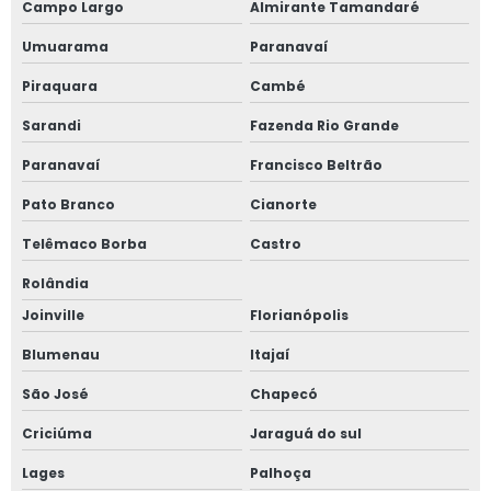
Campo Largo
Almirante Tamandaré
Sistema de gestão de obra
Umuarama
Paranavaí
Valor consultoria imobiliária
Piraquara
Cambé
Valor de gerenciamento de obra
Sarandi
Fazenda Rio Grande
Valor de laudo de inspeção predial
Paranavaí
Francisco Beltrão
Valor laudo de avaliação imobiliária
Pato Branco
Cianorte
Vistoria cautelar de obra
Telêmaco Borba
Castro
Vistoria de conclusão de obra
Rolândia
Joinville
Florianópolis
Vistoria de entrega de obra
Blumenau
Itajaí
Vistoria de obra
São José
Chapecó
Vistoria de obra de edificação
Criciúma
Jaraguá do sul
Vistoria de obras e de edifícios
Lages
Palhoça
Vistoria de recebimento de obra