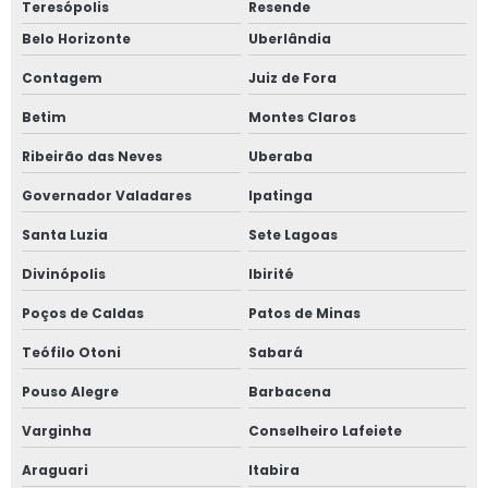
Teresópolis
Resende
Fiscalização de obras particulares
Belo Horizonte
Uberlândia
Fiscalização obras construção civil
Contagem
Juiz de Fora
Gerenciamento de obra
Betim
Montes Claros
Gerenciamento de obra custo
Ribeirão das Neves
Uberaba
Gerenciamento de obra orçamento
Governador Valadares
Ipatinga
Gerenciamento de obra residencial
Santa Luzia
Sete Lagoas
Gerenciamento de obra valor
Divinópolis
Ibirité
Gerenciamento de obras na construção civil
Poços de Caldas
Patos de Minas
Teófilo Otoni
Sabará
Gerenciamento e acompanhamento de obras
Pouso Alegre
Barbacena
Gerenciamento e fiscalização de obras
Varginha
Conselheiro Lafeiete
Gestão de obra
Araguari
Itabira
Gestão de obras e projetos