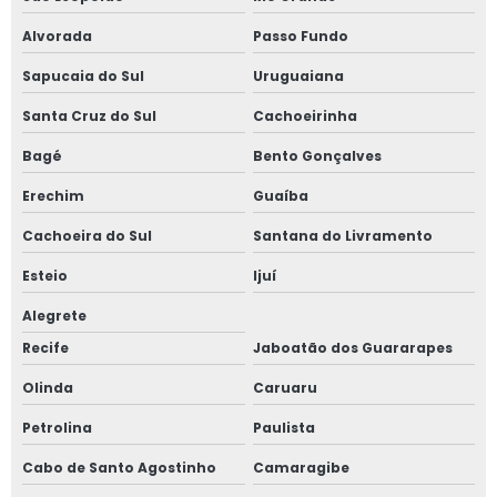
Alvorada
Passo Fundo
Sapucaia do Sul
Uruguaiana
Santa Cruz do Sul
Cachoeirinha
Bagé
Bento Gonçalves
Erechim
Guaíba
Cachoeira do Sul
Santana do Livramento
Esteio
Ijuí
Alegrete
Recife
Jaboatão dos Guararapes
Olinda
Caruaru
Petrolina
Paulista
Cabo de Santo Agostinho
Camaragibe