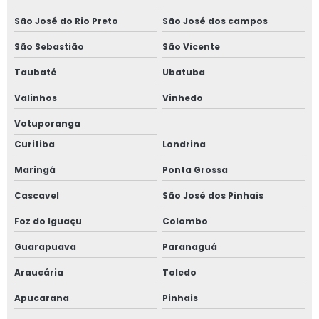
Orçamento de avaliação imobiliária
São José do Rio Preto
São José dos campos
Orçamento de gerenciamento de obra
São Sebastião
São Vicente
Planejamento e gestão de obras
Taubaté
Ubatuba
Preço avaliação imobiliária
Valinhos
Vinhedo
Preço gerenciamento de obra
Votuporanga
Curitiba
Londrina
Qual o valor de uma avaliação imobiliária
Maringá
Ponta Grossa
Quanto custa gerenciamento de obra
Cascavel
São José dos Pinhais
Quanto custa um laudo de inspeção predial
Foz do Iguaçu
Colombo
Serviço consultoria em engenharia
Guarapuava
Paranaguá
Serviço de avaliação de imóveis
Araucária
Toledo
Serviço de gerenciamento de obra
Apucarana
Pinhais
Serviços de engenharia consultiva