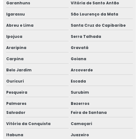
Garanhuns
Vitória de Santo Antão
Igarassu
São Lourenço da Mata
Abreu e Lima
Santa Cruz do Capibaribe
Ipojuca
Serra Talhada
Araripina
Gravatá
Carpina
Goiana
Belo Jardim
Arcoverde
Ouricuri
Escada
Pesqueira
Surubim
Palmares
Bezerros
Salvador
Feira de Santana
Vitória da Conquista
Camaçari
Itabuna
Juazeiro