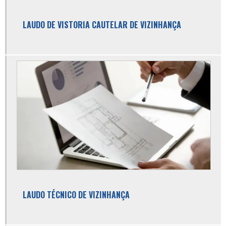
Avaliação imobiliária valor
LAUDO DE VISTORIA CAUTELAR DE VIZINHANÇA
Avaliação patrimonial de imóveis
Avaliação predial
Avaliação predial urbana
Consultoria em engenharia
Consultoria em engenharia civil
Consultoria imobiliária
Custo gerenciamento de obra
Declaração de vistoria de obra
Empresa de avaliação de imóveis
LAUDO TÉCNICO DE VIZINHANÇA
Empresa de avaliação de imóveis sp