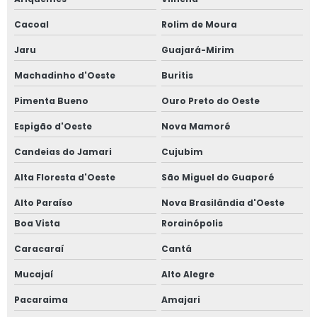
Cacoal
Rolim de Moura
Jaru
Guajará-Mirim
Machadinho d'Oeste
Buritis
Pimenta Bueno
Ouro Preto do Oeste
Espigão d'Oeste
Nova Mamoré
Candeias do Jamari
Cujubim
Alta Floresta d'Oeste
São Miguel do Guaporé
Alto Paraíso
Nova Brasilândia d'Oeste
Boa Vista
Rorainópolis
Caracaraí
Cantá
Mucajaí
Alto Alegre
Pacaraima
Amajari