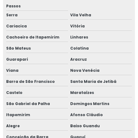
Passos
Gestão de obras na construção civil
Serra
Vila Velha
Gestão de obras profissional
Cariacica
Vitória
Inspeção de imóvel
Cachoeiro de Itapemirim
Linhares
Inspeção e vistoria predial
São Mateus
Colatina
Inspeção estrutural predial
Guarapari
Aracruz
Inspeção predial
Viana
Nova Venécia
Inspeção predial condomínio
Barra de São Francisco
Santa Maria de Jetibá
Inspeção predial preço
Castelo
Marataízes
Inspeção predial residencial
São Gabriel da Palha
Domingos Martins
Inspeção predial segurança
Itapemirim
Afonso Cláudio
Inspeção predial total
Alegre
Baixo Guandu
Conceição da Barra
Guaçuí
Laudo de avaliação de imóvel