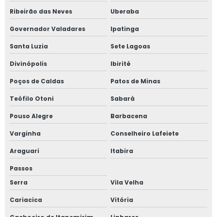
Ribeirão das Neves
Uberaba
Gerenciamento de obra orçamento
Governador Valadares
Ipatinga
Gerenciamento de obra residencial
Santa Luzia
Sete Lagoas
Gerenciamento de obra valor
Divinópolis
Ibirité
Gerenciamento de obras na construção civil
Poços de Caldas
Patos de Minas
Gerenciamento e acompanhamento de obras
Teófilo Otoni
Sabará
Gerenciamento e fiscalização de obras
Pouso Alegre
Barbacena
Gestão de obra
Varginha
Conselheiro Lafeiete
Gestão de obras e projetos
Araguari
Itabira
Gestão de obras na construção civil
Passos
Gestão de obras profissional
Serra
Vila Velha
Inspeção de imóvel
Cariacica
Vitória
Inspeção e vistoria predial