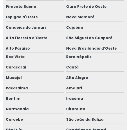
Pimenta Bueno
Ouro Preto do Oeste
Espigão d'Oeste
Nova Mamoré
Candeias do Jamari
Cujubim
Alta Floresta d'Oeste
São Miguel do Guaporé
Alto Paraíso
Nova Brasilândia d'Oeste
Boa Vista
Rorainópolis
Caracaraí
Cantá
Mucajaí
Alto Alegre
Pacaraima
Amajari
Bonfim
Iracema
Normandia
Uiramutã
Caroebe
São João da Baliza
São Luís
Candeias do Jamari