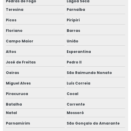
Pedras de Fogo
Lagoa Seca
Teresina
Parnaíba
Picos
Piripiri
Floriano
Barras
Campo Maior
União
Altos
Esperantina
José de Freitas
Pedro II
Oeiras
São Raimundo Nonato
Miguel Alves
Luís Correia
Piracuruca
Cocal
Batalha
Corrente
Natal
Mossoró
Parnamirim
São Gonçalo do Amarante