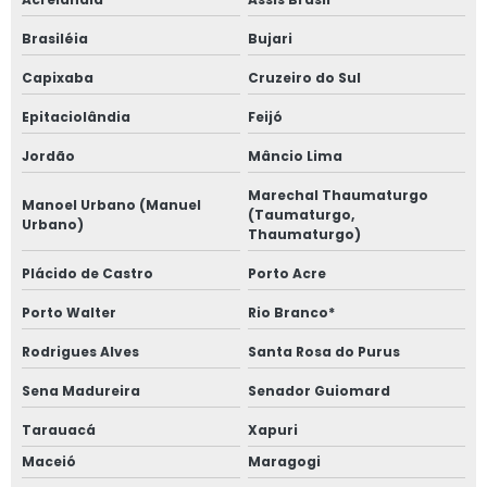
Brasiléia
Bujari
Capixaba
Cruzeiro do Sul
Epitaciolândia
Feijó
Jordão
Mâncio Lima
Marechal Thaumaturgo
Manoel Urbano (Manuel
(Taumaturgo,
Urbano)
Thaumaturgo)
Plácido de Castro
Porto Acre
Porto Walter
Rio Branco*
Rodrigues Alves
Santa Rosa do Purus
Sena Madureira
Senador Guiomard
Tarauacá
Xapuri
Maceió
Maragogi