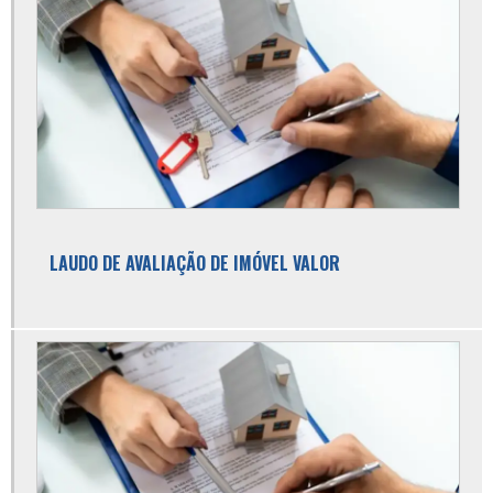
Avaliação predial urbana
Consultoria em engenharia
Consultoria em engenharia civil
Consultoria imobiliária
Custo gerenciamento de obra
Declaração de vistoria de obra
Empresa de avaliação de imóveis
LAUDO DE AVALIAÇÃO DE IMÓVEL VALOR
Empresa de avaliação de imóveis sp
Empresa de avaliação imobiliária
Empresa de consultoria em engenharia
Empresa de consultoria imobiliária
Empresa de engenharia civil