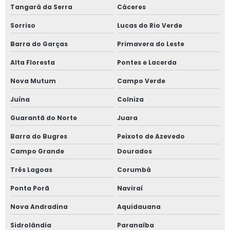
Tangará da Serra
Cáceres
Sorriso
Lucas do Rio Verde
Barra do Garças
Primavera do Leste
Alta Floresta
Pontes e Lacerda
Nova Mutum
Campo Verde
Juína
Colniza
Guarantã do Norte
Juara
Barra do Bugres
Peixoto de Azevedo
Campo Grande
Dourados
Três Lagoas
Corumbá
Ponta Porã
Naviraí
Nova Andradina
Aquidauana
Sidrolândia
Paranaíba