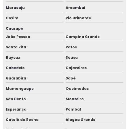
Maracaju
Amambai
Coxim
Rio Brilhante
Caarapó
João Pessoa
Campina Grande
Santa Rita
Patos
Bayeux
Sousa
Cabedelo
Cajazeiras
Guarabira
Sapé
Mamanguape
Queimadas
São Bento
Monteiro
Esperança
Pombal
Catolé do Rocha
Alagoa Grande