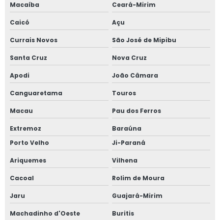
Macaíba
Ceará-Mirim
Caicó
Açu
Currais Novos
São José de Mipibu
Santa Cruz
Nova Cruz
Apodi
João Câmara
Canguaretama
Touros
Macau
Pau dos Ferros
Extremoz
Baraúna
Porto Velho
Ji-Paraná
Ariquemes
Vilhena
Cacoal
Rolim de Moura
Jaru
Guajará-Mirim
Machadinho d'Oeste
Buritis