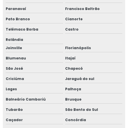
Valor laudo de avaliação imobiliária
Paranavaí
Francisco Beltrão
Vistoria cautelar de obra
Pato Branco
Cianorte
Telêmaco Borba
Castro
Vistoria de conclusão de obra
Rolândia
Vistoria de entrega de obra
Joinville
Florianópolis
Vistoria de obra
Blumenau
Itajaí
Vistoria de obra de edificação
São José
Chapecó
Vistoria de obras e de edifícios
Criciúma
Jaraguá do sul
Vistoria de recebimento de obra
Lages
Palhoça
Avaliação de imóveis
Balneário Camboriú
Brusque
Tubarão
São Bento do Sul
Caçador
Concórdia