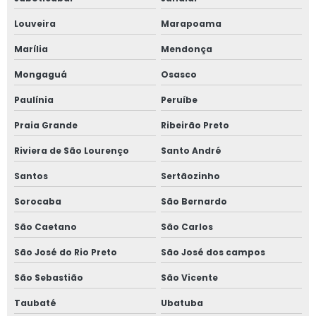
Laudo de vizinhança
Louveira
Marapoama
Laudo de vizinhança preço
Marília
Mendonça
Laudo impacto de vizinhança
Mongaguá
Osasco
Laudo pericial avaliação de imóvel
Paulínia
Peruíbe
Laudo técnico de avaliação imobiliária
Praia Grande
Ribeirão Preto
Laudo técnico de inspeção predial
Riviera de São Lourenço
Santo André
Laudo técnico de vistoria de obra
Santos
Sertãozinho
Laudo técnico de vizinhança
Sorocaba
São Bernardo
Orçamento de avaliação imobiliária
São Caetano
São Carlos
Orçamento de gerenciamento de obra
São José do Rio Preto
São José dos campos
Planejamento e gestão de obras
São Sebastião
São Vicente
Taubaté
Ubatuba
Preço avaliação imobiliária