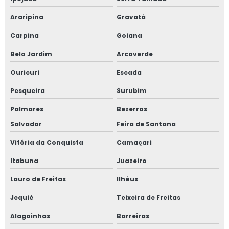
Araripina
Gravatá
Carpina
Goiana
Belo Jardim
Arcoverde
Ouricuri
Escada
Pesqueira
Surubim
Palmares
Bezerros
Salvador
Feira de Santana
Vitória da Conquista
Camaçari
Itabuna
Juazeiro
Lauro de Freitas
Ilhéus
Jequié
Teixeira de Freitas
Alagoinhas
Barreiras