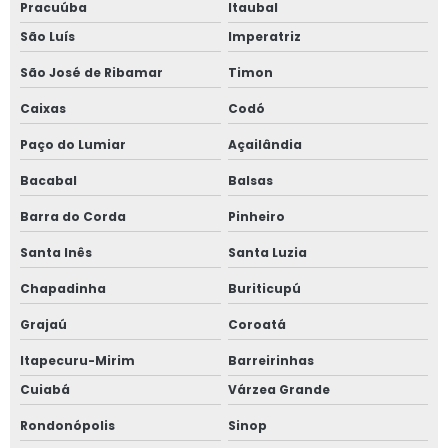
Pracuúba
Itaubal
São Luís
Imperatriz
São José de Ribamar
Timon
Caixas
Codó
Paço do Lumiar
Açailândia
Bacabal
Balsas
Barra do Corda
Pinheiro
Santa Inês
Santa Luzia
Chapadinha
Buriticupú
Grajaú
Coroatá
Itapecuru-Mirim
Barreirinhas
Cuiabá
Várzea Grande
Rondonópolis
Sinop