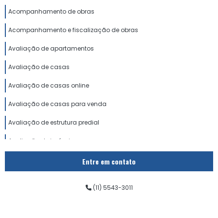
Acompanhamento de obras
Acompanhamento e fiscalização de obras
Avaliação de apartamentos
Avaliação de casas
Avaliação de casas online
Avaliação de casas para venda
Avaliação de estrutura predial
Avaliação de imóveis preço
Avaliação de imóveis urbano
Entre em contato
Avaliação de imóvel comercial para venda
(11) 5543-3011
Avaliação de imóvel fechado
Avaliação de imóvel para financiamento