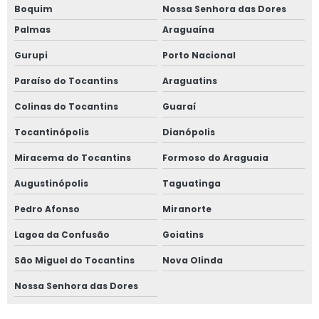
Boquim
Nossa Senhora das Dores
Palmas
Araguaína
Gurupi
Porto Nacional
Paraíso do Tocantins
Araguatins
Colinas do Tocantins
Guaraí
Tocantinópolis
Dianópolis
Miracema do Tocantins
Formoso do Araguaia
Augustinópolis
Taguatinga
Pedro Afonso
Miranorte
Lagoa da Confusão
Goiatins
São Miguel do Tocantins
Nova Olinda
Nossa Senhora das Dores