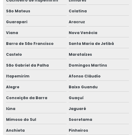
Cachoeiro de Itapemirim
Linhares
Inspeção estrutural predial
São Mateus
Colatina
Inspeção predial
Guarapari
Aracruz
Viana
Nova Venécia
Inspeção predial condomínio
Barra de São Francisco
Santa Maria de Jetibá
Inspeção predial preço
Castelo
Marataízes
Inspeção predial residencial
São Gabriel da Palha
Domingos Martins
Inspeção predial segurança
Itapemirim
Afonso Cláudio
Inspeção predial total
Alegre
Baixo Guandu
Laudo de avaliação de imóvel
Conceição da Barra
Guaçuí
Laudo de avaliação de imóvel comercial
Iúna
Jaguaré
Laudo de avaliação de imóvel para locação
Mimoso do Sul
Sooretama
Laudo de avaliação de imóvel para venda
Anchieta
Pinheiros