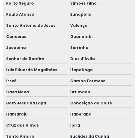
Porto Seguro
Simões Filho
Paulo Afonso
Eunápolis
Santo Antônio de Jesus
Valença
Candeias
Guanambi
Jacobina
Serrinha
Senhor do Bonfim
Dias d'Ávila
Luís Eduardo Magalhães
Itapetinga
Irecê
Campo Formoso
Casa Nova
Brumado
Bom Jesus da Lapa
Conceição do Coité
Itamaraju
Itaberaba
Cruz das Almas
Ipirá
Santo Amaro
Euclides da Cunha