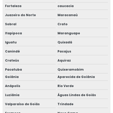
Fortaleza
caucacia
Juazeiro do Norte
Maracanaú
Sobral
Crato
Itapipoca
Maranguape
Iguatu
Quixadá
Canindé
Pacajus
Crateús
Aquiraz
Pacatuba
Quixeramobim
Goiânia
Aparecida de Goiânia
Anápolis
Rio Verde
Luziânia
Águas Lindas de Goiás
Valparaíso de Goiás
Trindade