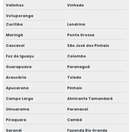
Valinhos
Vinhedo
Preço gerenciamento de obra
Votuporanga
Qual o valor de uma avaliação imobiliária
Curitiba
Londrina
Quanto custa gerenciamento de obra
Maringá
Ponta Grossa
Quanto custa um laudo de inspeção predial
Cascavel
São José dos Pinhais
Serviço consultoria em engenharia
Foz do Iguaçu
Colombo
Serviço de avaliação de imóveis
Guarapuava
Paranaguá
Serviço de gerenciamento de obra
Araucária
Toledo
Serviços de engenharia consultiva
Apucarana
Pinhais
Sistema de gestão de obra
Campo Largo
Almirante Tamandaré
Valor consultoria imobiliária
Umuarama
Paranavaí
Valor de gerenciamento de obra
Piraquara
Cambé
Valor de laudo de inspeção predial
Sarandi
Fazenda Rio Grande