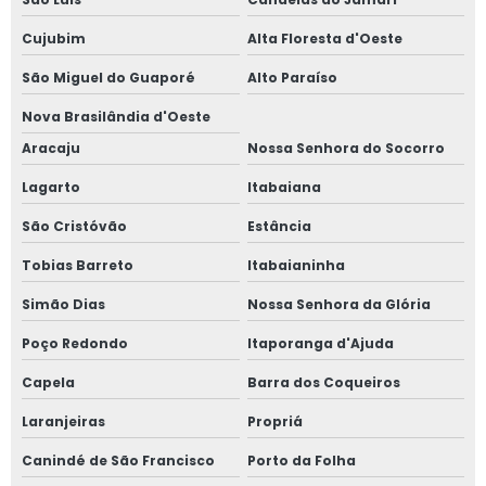
Cujubim
Alta Floresta d'Oeste
São Miguel do Guaporé
Alto Paraíso
Nova Brasilândia d'Oeste
Aracaju
Nossa Senhora do Socorro
Lagarto
Itabaiana
São Cristóvão
Estância
Tobias Barreto
Itabaianinha
Simão Dias
Nossa Senhora da Glória
Poço Redondo
Itaporanga d'Ajuda
Capela
Barra dos Coqueiros
Laranjeiras
Propriá
Canindé de São Francisco
Porto da Folha