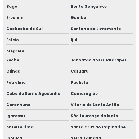
Bagé
Bento Gonçalves
Erechim
Guaíba
Cachoeira do Sul
Santana do Livramento
Esteio
Ijuí
Alegrete
Recife
Jaboatão dos Guararapes
Olinda
Caruaru
Petrolina
Paulista
Cabo de Santo Agostinho
Camaragibe
Garanhuns
Vitória de Santo Antão
Igarassu
São Lourenço da Mata
Abreu e Lima
Santa Cruz do Capibaribe
Ipojuca
Serra Talhada