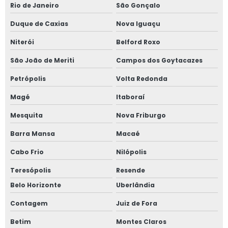
Rio de Janeiro
São Gonçalo
Estudo de viabilidade de projeto
Duque de Caxias
Nova Iguaçu
Estudo de viabilidade de projeto arquitetônico
Niterói
Belford Roxo
Estudo de viabilidade de projeto de construção
São João de Meriti
Campos dos Goytacazes
Fiscalização de obras
Petrópolis
Volta Redonda
Fiscalização de obras de engenharia
Magé
Itaboraí
Fiscalização de obras e serviços
Mesquita
Nova Friburgo
Fiscalização de obras e serviços de engenharia
Barra Mansa
Macaé
Fiscalização de obras engenharia civil
Cabo Frio
Nilópolis
Fiscalização de obras particulares
Teresópolis
Resende
Fiscalização obras construção civil
Belo Horizonte
Uberlândia
Gerenciamento de obra
Contagem
Juiz de Fora
Betim
Montes Claros
Gerenciamento de obra custo