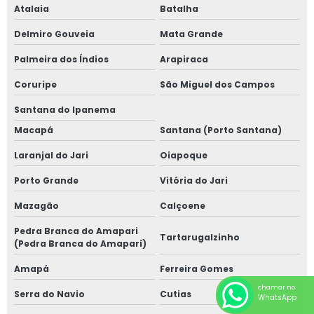
Atalaia
Batalha
Delmiro Gouveia
Mata Grande
Palmeira dos Índios
Arapiraca
Coruripe
São Miguel dos Campos
Santana do Ipanema
Macapá
Santana (Porto Santana)
Laranjal do Jari
Oiapoque
Porto Grande
Vitória do Jari
Mazagão
Calçoene
Pedra Branca do Amapari
Tartarugalzinho
(Pedra Branca do Amaparí)
Amapá
Ferreira Gomes
chamar no
Serra do Navio
Cutias
WhatsApp