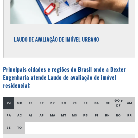
Empresa de engenharia civil em são paulo
Empresa de engenharia civil sp
Empresa de gerenciamento de obra
Empresa especializada em avaliação de imóveis
LAUDO DE AVALIAÇÃO DE IMÓVEL URBANO
Empresas de engenharia consultiva
Empresas de gerenciamento de projetos e obras
Principais cidades e regiões do Brasil onde a Dexter
Empresas que fazem avaliação de imóveis
Engenharia atende Laudo de avaliação de imóvel
residencial:
Engenharia civil consultoria
Engenharia consultiva
GO e
RJ
MG
ES
SP
PR
SC
RS
PE
BA
CE
AM
DF
Engenharia de avaliação
PA
AC
AL
AP
MA
MT
MS
PB
PI
RN
RO
RR
Engenharia de avaliação imóveis e perícia
SE
TO
Especialista em avaliação imobiliária