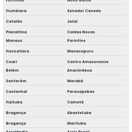
Formosa
Novo Gama
Itumbiara
Senador Canedo
Catalão
Jataí
Planaltina
Caldas Novas
Manaus
Parintins
Itacoatiara
Manacapuru
Coari
Centro Amazonense
Belém
Ananindeua
Santarém
Marabá
Castanhal
Parauapebas
Itaituba
Cametá
Bragança
Abaetetuba
Bragança
Marituba
Acrelândia
Assis Brasil