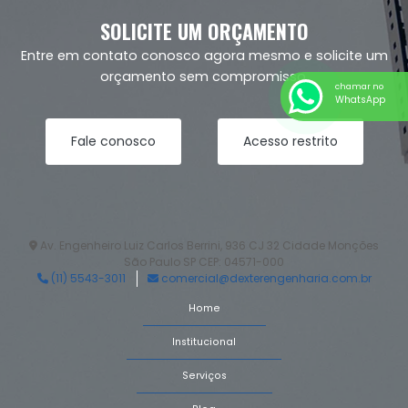
SOLICITE UM ORÇAMENTO
Entre em contato conosco agora mesmo e solicite um
orçamento
sem compromisso.
chamar no
WhatsApp
Fale conosco
Acesso restrito
Av. Engenheiro Luiz Carlos Berrini, 936 CJ 32 Cidade Monções
São Paulo SP CEP: 04571-000
(11) 5543-3011
comercial@dexterengenharia.com.br
Home
Institucional
Serviços