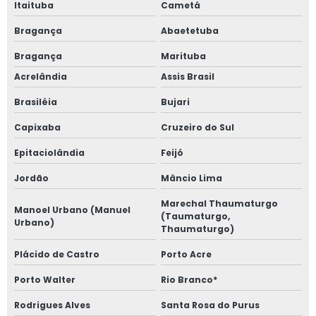
Itaituba
Cametá
Bragança
Abaetetuba
Bragança
Marituba
Acrelândia
Assis Brasil
Brasiléia
Bujari
Capixaba
Cruzeiro do Sul
Epitaciolândia
Feijó
Jordão
Mâncio Lima
Marechal Thaumaturgo
Manoel Urbano (Manuel
(Taumaturgo,
Urbano)
Thaumaturgo)
Plácido de Castro
Porto Acre
Porto Walter
Rio Branco*
Rodrigues Alves
Santa Rosa do Purus