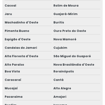
Cacoal
Rolim de Moura
Jaru
Guajará-Mirim
Machadinho d'Oeste
Buritis
Pimenta Bueno
Ouro Preto do Oeste
Espigão d'Oeste
Nova Mamoré
Candeias do Jamari
Cujubim
Alta Floresta d'Oeste
São Miguel do Guaporé
Alto Paraíso
Nova Brasilândia d'Oeste
Boa Vista
Rorainópolis
Caracaraí
Cantá
Mucajaí
Alto Alegre
Pacaraima
Amajari