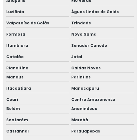
Anápolis
Rio Verde
Luziânia
Águas Lindas de Goiás
Valparaíso de Goiás
Trindade
Formosa
Novo Gama
Itumbiara
Senador Canedo
Catalão
Jataí
Planaltina
Caldas Novas
Manaus
Parintins
Itacoatiara
Manacapuru
Coari
Centro Amazonense
Belém
Ananindeua
Santarém
Marabá
Castanhal
Parauapebas