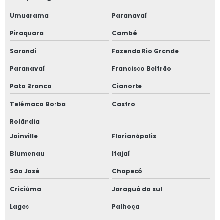
Sistema de gestão de obra
Umuarama
Paranavaí
Valor consultoria imobiliária
Piraquara
Cambé
Valor de gerenciamento de obra
Sarandi
Fazenda Rio Grande
Valor de laudo de inspeção predial
Paranavaí
Francisco Beltrão
Valor laudo de avaliação imobiliária
Pato Branco
Cianorte
Vistoria cautelar de obra
Telêmaco Borba
Castro
Vistoria de conclusão de obra
Rolândia
Joinville
Florianópolis
Vistoria de entrega de obra
Blumenau
Itajaí
Vistoria de obra
São José
Chapecó
Vistoria de obra de edificação
Criciúma
Jaraguá do sul
Vistoria de obras e de edifícios
Lages
Palhoça
Vistoria de recebimento de obra