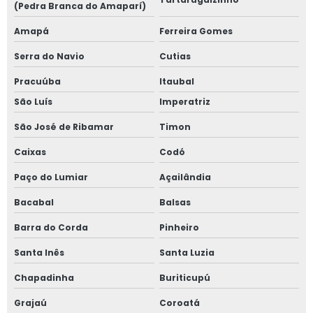
(Pedra Branca do Amaparí)
Amapá
Ferreira Gomes
Serra do Navio
Cutias
Pracuúba
Itaubal
São Luís
Imperatriz
São José de Ribamar
Timon
Caixas
Codó
Paço do Lumiar
Açailândia
Bacabal
Balsas
Barra do Corda
Pinheiro
Santa Inês
Santa Luzia
Chapadinha
Buriticupú
Grajaú
Coroatá