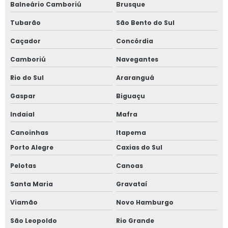
Balneário Camboriú
Brusque
Avaliação de imóveis
Tubarão
São Bento do Sul
Caçador
Concórdia
Camboriú
Navegantes
Rio do Sul
Araranguá
Gaspar
Biguaçu
Indaial
Mafra
Canoinhas
Itapema
Porto Alegre
Caxias do Sul
Pelotas
Canoas
Santa Maria
Gravataí
Viamão
Novo Hamburgo
São Leopoldo
Rio Grande