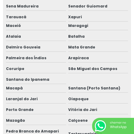
Sena Madureira
Senador Guiomard
Tarauacá
Xapuri
Maceió
Maragogi
Atalaia
Batalha
Delmiro Gouveia
Mata Grande
Palmeira dos Índios
Arapiraca
Coruripe
São Miguel dos Campos
Santana do Ipanema
Macapá
Santana (Porto Santana)
Laranjal do Jari
Oiapoque
Porto Grande
Vitória do Jari
Mazagão
Calçoene
chamar no
WhatsApp
Pedra Branca do Amapari
Tartarugalzinho