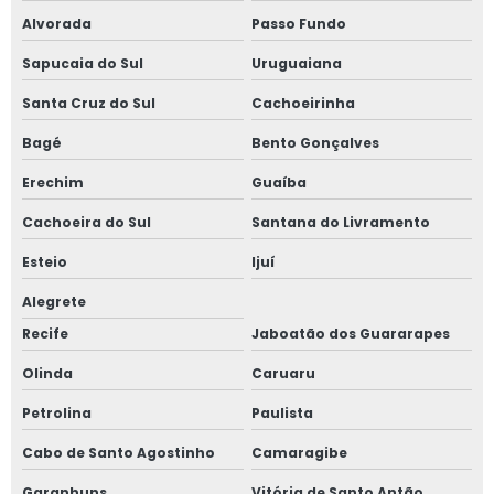
Alvorada
Passo Fundo
Sapucaia do Sul
Uruguaiana
Santa Cruz do Sul
Cachoeirinha
Bagé
Bento Gonçalves
Erechim
Guaíba
Cachoeira do Sul
Santana do Livramento
Esteio
Ijuí
Alegrete
Recife
Jaboatão dos Guararapes
Olinda
Caruaru
Petrolina
Paulista
Cabo de Santo Agostinho
Camaragibe
Garanhuns
Vitória de Santo Antão