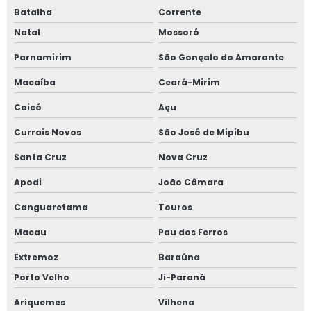
Batalha
Corrente
Natal
Mossoró
Parnamirim
São Gonçalo do Amarante
Macaíba
Ceará-Mirim
Caicó
Açu
Currais Novos
São José de Mipibu
Santa Cruz
Nova Cruz
Apodi
João Câmara
Canguaretama
Touros
Macau
Pau dos Ferros
Extremoz
Baraúna
Porto Velho
Ji-Paraná
Ariquemes
Vilhena