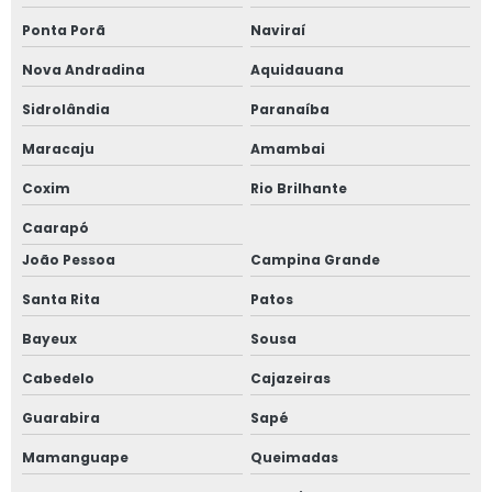
Ponta Porã
Naviraí
Nova Andradina
Aquidauana
Sidrolândia
Paranaíba
Maracaju
Amambai
Coxim
Rio Brilhante
Caarapó
João Pessoa
Campina Grande
Santa Rita
Patos
Bayeux
Sousa
Cabedelo
Cajazeiras
Guarabira
Sapé
Mamanguape
Queimadas