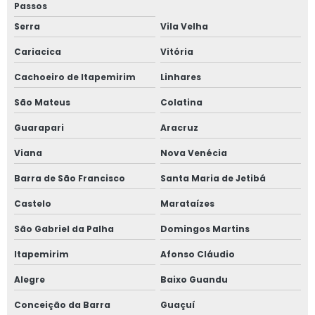
Passos
Gestão de obras na construção civil
Serra
Vila Velha
Gestão de obras profissional
Cariacica
Vitória
Inspeção de imóvel
Cachoeiro de Itapemirim
Linhares
Inspeção e vistoria predial
São Mateus
Colatina
Inspeção estrutural predial
Guarapari
Aracruz
Inspeção predial
Viana
Nova Venécia
Inspeção predial condomínio
Barra de São Francisco
Santa Maria de Jetibá
Inspeção predial preço
Castelo
Marataízes
Inspeção predial residencial
São Gabriel da Palha
Domingos Martins
Inspeção predial segurança
Itapemirim
Afonso Cláudio
Inspeção predial total
Alegre
Baixo Guandu
Conceição da Barra
Guaçuí
Laudo de avaliação de imóvel