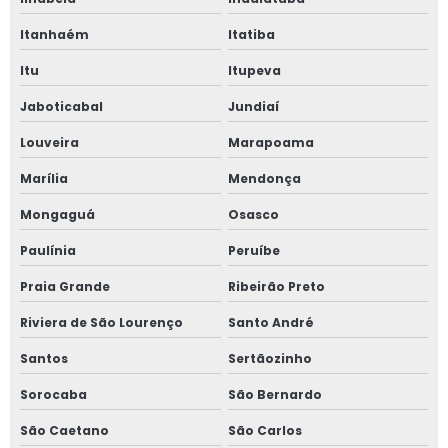
Laudo de vistoria cautelar de vizinhança
Itanhaém
Itatiba
Itu
Itupeva
Laudo de vistoria de obra
Jaboticabal
Jundiaí
Laudo de vistoria de vizinhança
Louveira
Marapoama
Laudo de vizinhança
Marília
Mendonça
Laudo de vizinhança preço
Mongaguá
Osasco
Laudo impacto de vizinhança
Paulínia
Peruíbe
Laudo pericial avaliação de imóvel
Praia Grande
Ribeirão Preto
Laudo técnico de avaliação imobiliária
Riviera de São Lourenço
Santo André
Laudo técnico de inspeção predial
Santos
Sertãozinho
Laudo técnico de vistoria de obra
Sorocaba
São Bernardo
Laudo técnico de vizinhança
São Caetano
São Carlos