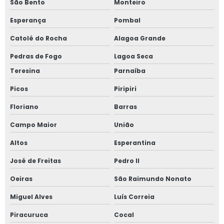
São Bento
Monteiro
Esperança
Pombal
Catolé do Rocha
Alagoa Grande
Pedras de Fogo
Lagoa Seca
Teresina
Parnaíba
Picos
Piripiri
Floriano
Barras
Campo Maior
União
Altos
Esperantina
José de Freitas
Pedro II
Oeiras
São Raimundo Nonato
Miguel Alves
Luís Correia
Piracuruca
Cocal