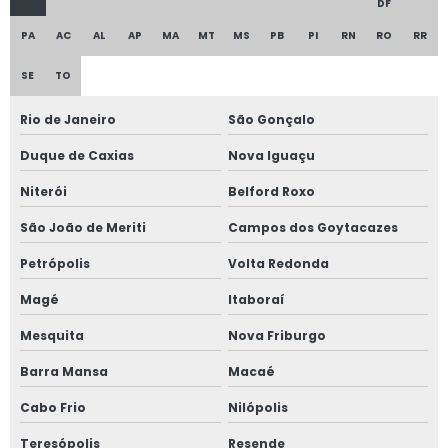
Engenharia consultiva
DF
PA
AC
AL
AP
MA
MT
MS
PB
PI
RN
RO
RR
Engenharia de avaliação
SE
TO
Engenharia de avaliação imóveis e perícia
Especialista em avaliação imobiliária
Rio de Janeiro
São Gonçalo
Estudo de viabilidade de projeto
Duque de Caxias
Nova Iguaçu
Estudo de viabilidade de projeto arquitetônico
Niterói
Belford Roxo
São João de Meriti
Campos dos Goytacazes
Estudo de viabilidade de projeto de construção
Petrópolis
Volta Redonda
Fiscalização de obras
Magé
Itaboraí
Fiscalização de obras de engenharia
Mesquita
Nova Friburgo
Fiscalização de obras e serviços
Barra Mansa
Macaé
Fiscalização de obras e serviços de engenharia
Cabo Frio
Nilópolis
Fiscalização de obras engenharia civil
Teresópolis
Resende