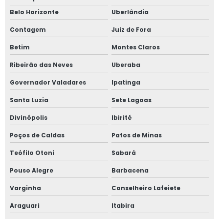
Fiscalização de obras particulares
Belo Horizonte
Uberlândia
Fiscalização obras construção civil
Contagem
Juiz de Fora
Gerenciamento de obra
Betim
Montes Claros
Gerenciamento de obra custo
Ribeirão das Neves
Uberaba
Gerenciamento de obra orçamento
Governador Valadares
Ipatinga
Gerenciamento de obra residencial
Santa Luzia
Sete Lagoas
Gerenciamento de obra valor
Divinópolis
Ibirité
Gerenciamento de obras na construção civil
Poços de Caldas
Patos de Minas
Teófilo Otoni
Sabará
Gerenciamento e acompanhamento de obras
Pouso Alegre
Barbacena
Gerenciamento e fiscalização de obras
Varginha
Conselheiro Lafeiete
Gestão de obra
Araguari
Itabira
Gestão de obras e projetos