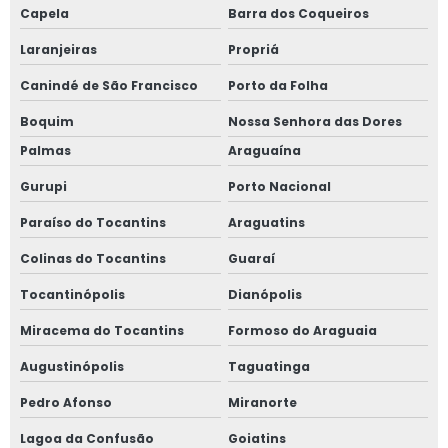
Capela
Barra dos Coqueiros
Laranjeiras
Propriá
Canindé de São Francisco
Porto da Folha
Boquim
Nossa Senhora das Dores
Palmas
Araguaína
Gurupi
Porto Nacional
Paraíso do Tocantins
Araguatins
Colinas do Tocantins
Guaraí
Tocantinópolis
Dianópolis
Miracema do Tocantins
Formoso do Araguaia
Augustinópolis
Taguatinga
Pedro Afonso
Miranorte
Lagoa da Confusão
Goiatins