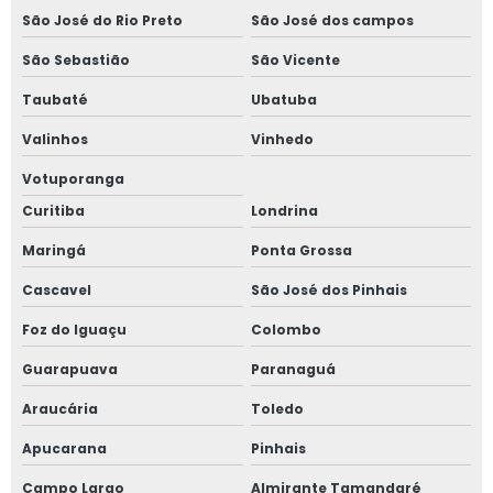
Orçamento de avaliação imobiliária
São José do Rio Preto
São José dos campos
Orçamento de gerenciamento de obra
São Sebastião
São Vicente
Planejamento e gestão de obras
Taubaté
Ubatuba
Preço avaliação imobiliária
Valinhos
Vinhedo
Preço gerenciamento de obra
Votuporanga
Curitiba
Londrina
Qual o valor de uma avaliação imobiliária
Maringá
Ponta Grossa
Quanto custa gerenciamento de obra
Cascavel
São José dos Pinhais
Quanto custa um laudo de inspeção predial
Foz do Iguaçu
Colombo
Serviço consultoria em engenharia
Guarapuava
Paranaguá
Serviço de avaliação de imóveis
Araucária
Toledo
Serviço de gerenciamento de obra
Apucarana
Pinhais
Serviços de engenharia consultiva
Campo Largo
Almirante Tamandaré