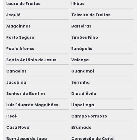
Lauro de Freitas
Ilhéus
Jequié
Teixeira de Freitas
Alagoinhas
Barreiras
Porto Seguro
Simões Filho
Paulo Afonso
Eunápolis
Santo Antônio de Jesus
Valença
Candeias
Guanambi
Jacobina
Serrinha
Senhor do Bonfim
Dias d'Ávila
Luís Eduardo Magalhães
Itapetinga
Irecê
Campo Formoso
Casa Nova
Brumado
Bom Jesus da Lapa
Conceição do Coité