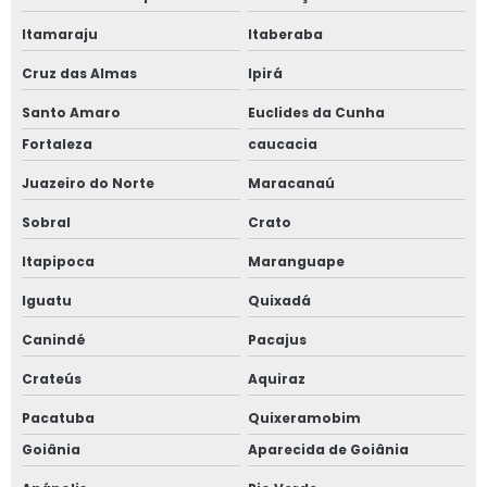
Itamaraju
Itaberaba
Cruz das Almas
Ipirá
Santo Amaro
Euclides da Cunha
Fortaleza
caucacia
Juazeiro do Norte
Maracanaú
Sobral
Crato
Itapipoca
Maranguape
Iguatu
Quixadá
Canindé
Pacajus
Crateús
Aquiraz
Pacatuba
Quixeramobim
Goiânia
Aparecida de Goiânia