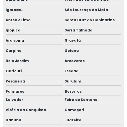
Igarassu
São Lourenço da Mata
Abreu e Lima
Santa Cruz do Capibaribe
Ipojuca
Serra Talhada
Araripina
Gravatá
Carpina
Goiana
Belo Jardim
Arcoverde
Ouricuri
Escada
Pesqueira
Surubim
Palmares
Bezerros
Salvador
Feira de Santana
Vitória da Conquista
Camaçari
Itabuna
Juazeiro