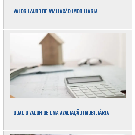
Avaliação imobiliária valor
VALOR LAUDO DE AVALIAÇÃO IMOBILIÁRIA
Avaliação patrimonial de imóveis
Avaliação predial
Avaliação predial urbana
Consultoria em engenharia
Consultoria em engenharia civil
Consultoria imobiliária
Custo gerenciamento de obra
Declaração de vistoria de obra
Empresa de avaliação de imóveis
QUAL O VALOR DE UMA AVALIAÇÃO IMOBILIÁRIA
Empresa de avaliação de imóveis sp
Empresa de avaliação imobiliária