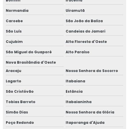
Bonfim
Iracema
Normandia
Uiramutã
Caroebe
São João da Baliza
São Luís
Candeias do Jamari
Cujubim
Alta Floresta d'Oeste
São Miguel do Guaporé
Alto Paraíso
Nova Brasilândia d'Oeste
Aracaju
Nossa Senhora do Socorro
Lagarto
Itabaiana
São Cristóvão
Estância
Tobias Barreto
Itabaianinha
Simão Dias
Nossa Senhora da Glória
Poço Redondo
Itaporanga d'Ajuda