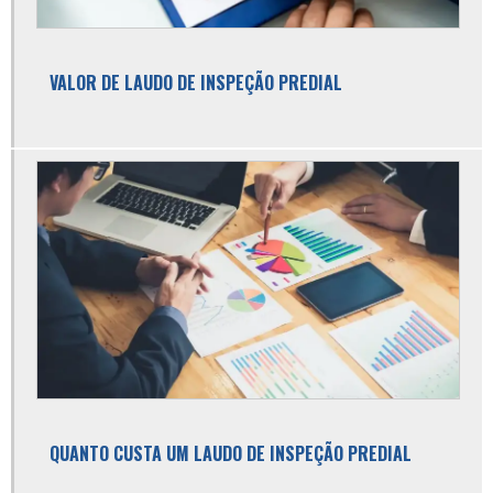
Avaliação imobiliária preço
Avaliação imobiliária valor
VALOR DE LAUDO DE INSPEÇÃO PREDIAL
Avaliação patrimonial de imóveis
Avaliação predial
Avaliação predial urbana
Consultoria em engenharia
Consultoria em engenharia civil
Consultoria imobiliária
Custo gerenciamento de obra
Declaração de vistoria de obra
Empresa de avaliação de imóveis
QUANTO CUSTA UM LAUDO DE INSPEÇÃO PREDIAL
Empresa de avaliação de imóveis sp