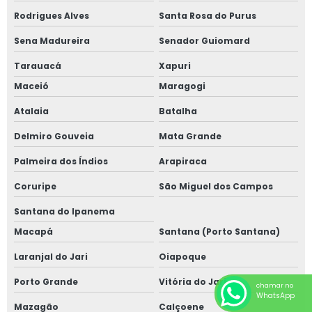
Rodrigues Alves
Santa Rosa do Purus
Sena Madureira
Senador Guiomard
Tarauacá
Xapuri
Maceió
Maragogi
Atalaia
Batalha
Delmiro Gouveia
Mata Grande
Palmeira dos Índios
Arapiraca
Coruripe
São Miguel dos Campos
Santana do Ipanema
Macapá
Santana (Porto Santana)
Laranjal do Jari
Oiapoque
Porto Grande
Vitória do Jari
chamar no
WhatsApp
Mazagão
Calçoene