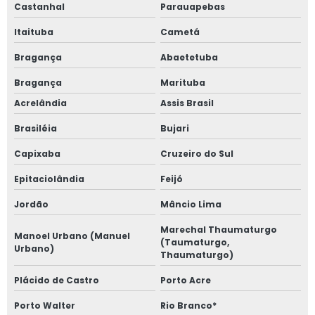
Castanhal
Parauapebas
Itaituba
Cametá
Bragança
Abaetetuba
Bragança
Marituba
Acrelândia
Assis Brasil
Brasiléia
Bujari
Capixaba
Cruzeiro do Sul
Epitaciolândia
Feijó
Jordão
Mâncio Lima
Marechal Thaumaturgo
Manoel Urbano (Manuel
(Taumaturgo,
Urbano)
Thaumaturgo)
Plácido de Castro
Porto Acre
Porto Walter
Rio Branco*