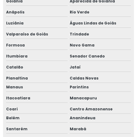
Goiânia
Aparecida de Goiânia
Anápolis
Rio Verde
Luziânia
Águas Lindas de Goiás
Valparaíso de Goiás
Trindade
Formosa
Novo Gama
Itumbiara
Senador Canedo
Catalão
Jataí
Planaltina
Caldas Novas
Manaus
Parintins
Itacoatiara
Manacapuru
Coari
Centro Amazonense
Belém
Ananindeua
Santarém
Marabá