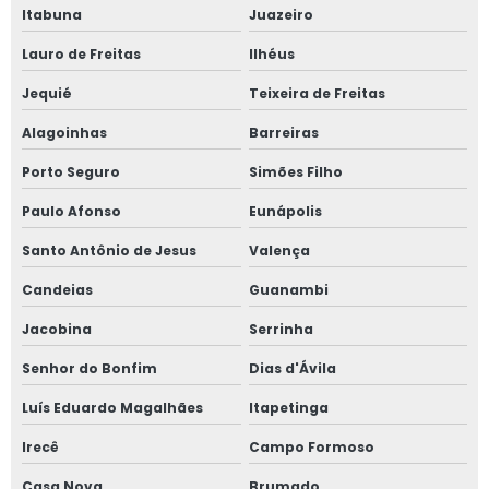
Itabuna
Juazeiro
Lauro de Freitas
Ilhéus
Jequié
Teixeira de Freitas
Alagoinhas
Barreiras
Porto Seguro
Simões Filho
Paulo Afonso
Eunápolis
Santo Antônio de Jesus
Valença
Candeias
Guanambi
Jacobina
Serrinha
Senhor do Bonfim
Dias d'Ávila
Luís Eduardo Magalhães
Itapetinga
Irecê
Campo Formoso
Casa Nova
Brumado