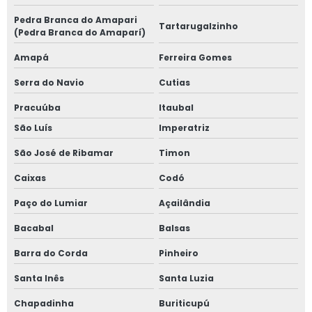
Pedra Branca do Amapari
Tartarugalzinho
(Pedra Branca do Amaparí)
Amapá
Ferreira Gomes
Serra do Navio
Cutias
Pracuúba
Itaubal
São Luís
Imperatriz
São José de Ribamar
Timon
Caixas
Codó
Paço do Lumiar
Açailândia
Bacabal
Balsas
Barra do Corda
Pinheiro
Santa Inês
Santa Luzia
Chapadinha
Buriticupú