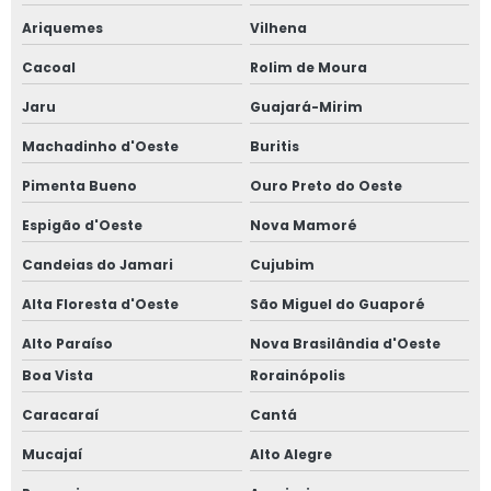
Ariquemes
Vilhena
Cacoal
Rolim de Moura
Jaru
Guajará-Mirim
Machadinho d'Oeste
Buritis
Pimenta Bueno
Ouro Preto do Oeste
Espigão d'Oeste
Nova Mamoré
Candeias do Jamari
Cujubim
Alta Floresta d'Oeste
São Miguel do Guaporé
Alto Paraíso
Nova Brasilândia d'Oeste
Boa Vista
Rorainópolis
Caracaraí
Cantá
Mucajaí
Alto Alegre