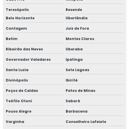
Fiscalização de obras engenharia civil
Teresópolis
Resende
Fiscalização de obras particulares
Belo Horizonte
Uberlândia
Fiscalização obras construção civil
Contagem
Juiz de Fora
Gerenciamento de obra
Betim
Montes Claros
Gerenciamento de obra custo
Ribeirão das Neves
Uberaba
Gerenciamento de obra orçamento
Governador Valadares
Ipatinga
Gerenciamento de obra residencial
Santa Luzia
Sete Lagoas
Gerenciamento de obra valor
Divinópolis
Ibirité
Gerenciamento de obras na construção civil
Poços de Caldas
Patos de Minas
Teófilo Otoni
Sabará
Gerenciamento e acompanhamento de obras
Pouso Alegre
Barbacena
Gerenciamento e fiscalização de obras
Varginha
Conselheiro Lafeiete
Gestão de obra