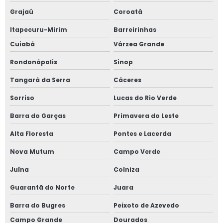
Grajaú
Coroatá
Itapecuru-Mirim
Barreirinhas
Cuiabá
Várzea Grande
Rondonópolis
Sinop
Tangará da Serra
Cáceres
Sorriso
Lucas do Rio Verde
Barra do Garças
Primavera do Leste
Alta Floresta
Pontes e Lacerda
Nova Mutum
Campo Verde
Juína
Colniza
Guarantã do Norte
Juara
Barra do Bugres
Peixoto de Azevedo
Campo Grande
Dourados