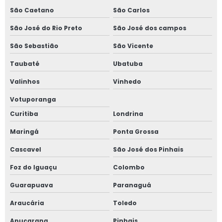
Laudo técnico de vizinhança
São Caetano
São Carlos
Orçamento de avaliação imobiliária
São José do Rio Preto
São José dos campos
Orçamento de gerenciamento de obra
São Sebastião
São Vicente
Planejamento e gestão de obras
Taubaté
Ubatuba
Preço avaliação imobiliária
Valinhos
Vinhedo
Preço gerenciamento de obra
Votuporanga
Curitiba
Londrina
Qual o valor de uma avaliação imobiliária
Maringá
Ponta Grossa
Quanto custa gerenciamento de obra
Cascavel
São José dos Pinhais
Quanto custa um laudo de inspeção predial
Foz do Iguaçu
Colombo
Serviço consultoria em engenharia
Guarapuava
Paranaguá
Serviço de avaliação de imóveis
Araucária
Toledo
Serviço de gerenciamento de obra
Apucarana
Pinhais