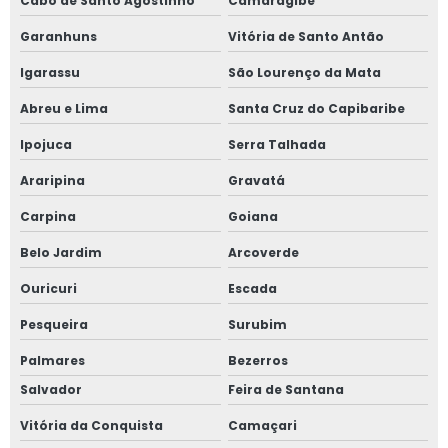
Cabo de Santo Agostinho
Camaragibe
Garanhuns
Vitória de Santo Antão
Igarassu
São Lourenço da Mata
Abreu e Lima
Santa Cruz do Capibaribe
Ipojuca
Serra Talhada
Araripina
Gravatá
Carpina
Goiana
Belo Jardim
Arcoverde
Ouricuri
Escada
Pesqueira
Surubim
Palmares
Bezerros
Salvador
Feira de Santana
Vitória da Conquista
Camaçari