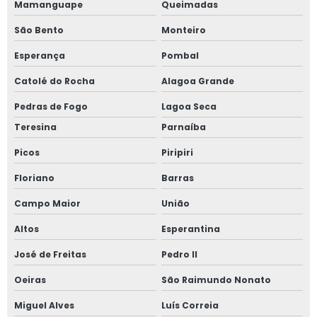
Mamanguape
Queimadas
São Bento
Monteiro
Esperança
Pombal
Catolé do Rocha
Alagoa Grande
Pedras de Fogo
Lagoa Seca
Teresina
Parnaíba
Picos
Piripiri
Floriano
Barras
Campo Maior
União
Altos
Esperantina
José de Freitas
Pedro II
Oeiras
São Raimundo Nonato
Miguel Alves
Luís Correia