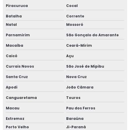
Piracuruca
Cocal
Batalha
Corrente
Natal
Mossoró
Parnamirim
São Gonçalo do Amarante
Macaíba
Ceará-Mirim
Caicó
Açu
Currais Novos
São José de Mipibu
Santa Cruz
Nova Cruz
Apodi
João Câmara
Canguaretama
Touros
Macau
Pau dos Ferros
Extremoz
Baraúna
Porto Velho
Ji-Paraná