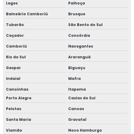
Lages
Palhoça
Vistoria de recebimento de obra
Balneário Camboriú
Brusque
Avaliação de imóveis
Tubarão
São Bento do Sul
Caçador
Concórdia
Camboriú
Navegantes
Rio do Sul
Araranguá
Gaspar
Biguaçu
Indaial
Mafra
Canoinhas
Itapema
Porto Alegre
Caxias do Sul
Pelotas
Canoas
Santa Maria
Gravataí
Viamão
Novo Hamburgo