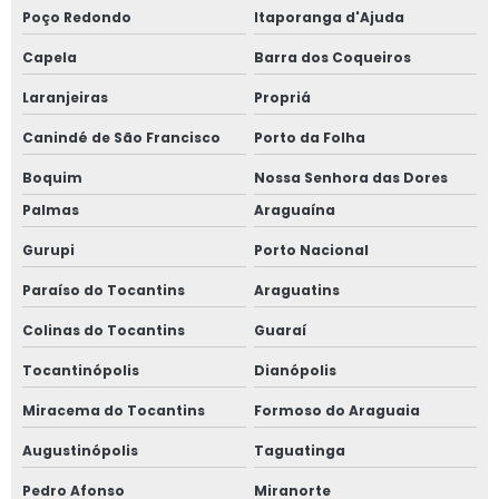
Poço Redondo
Itaporanga d'Ajuda
Capela
Barra dos Coqueiros
Laranjeiras
Propriá
Canindé de São Francisco
Porto da Folha
Boquim
Nossa Senhora das Dores
Palmas
Araguaína
Gurupi
Porto Nacional
Paraíso do Tocantins
Araguatins
Colinas do Tocantins
Guaraí
Tocantinópolis
Dianópolis
Miracema do Tocantins
Formoso do Araguaia
Augustinópolis
Taguatinga
Pedro Afonso
Miranorte