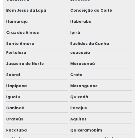
Bom Jesus da Lapa
Conceição do Coité
Itamaraju
Itaberaba
Cruz das Almas
Ipirá
Santo Amaro
Euclides da Cunha
Fortaleza
caucacia
Juazeiro do Norte
Maracanaú
Sobral
Crato
Itapipoca
Maranguape
Iguatu
Quixadá
Canindé
Pacajus
Crateús
Aquiraz
Pacatuba
Quixeramobim