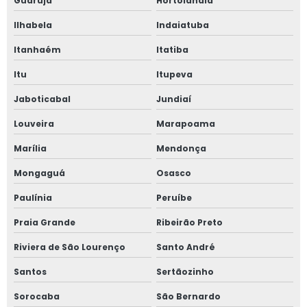
Guarujá
Hortolândia
Laudo de inspeção predial valor
Ilhabela
Indaiatuba
Laudo de vistoria cautelar de vizinhança
Itanhaém
Itatiba
Itu
Itupeva
Laudo de vistoria de obra
Jaboticabal
Jundiaí
Laudo de vistoria de vizinhança
Louveira
Marapoama
Laudo de vizinhança
Marília
Mendonça
Laudo de vizinhança preço
Mongaguá
Osasco
Laudo impacto de vizinhança
Paulínia
Peruíbe
Laudo pericial avaliação de imóvel
Praia Grande
Ribeirão Preto
Laudo técnico de avaliação imobiliária
Riviera de São Lourenço
Santo André
Laudo técnico de inspeção predial
Santos
Sertãozinho
Laudo técnico de vistoria de obra
Sorocaba
São Bernardo