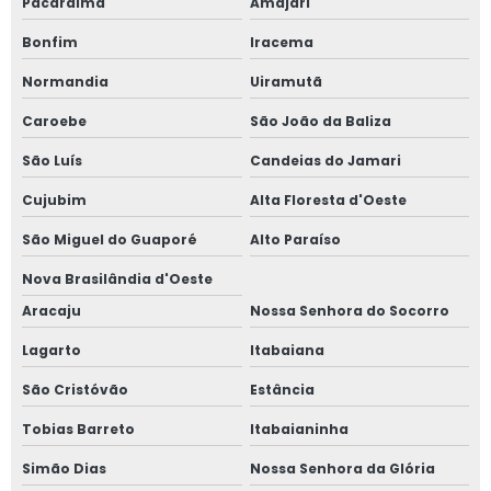
Pacaraima
Amajari
Bonfim
Iracema
Normandia
Uiramutã
Caroebe
São João da Baliza
São Luís
Candeias do Jamari
Cujubim
Alta Floresta d'Oeste
São Miguel do Guaporé
Alto Paraíso
Nova Brasilândia d'Oeste
Aracaju
Nossa Senhora do Socorro
Lagarto
Itabaiana
São Cristóvão
Estância
Tobias Barreto
Itabaianinha
Simão Dias
Nossa Senhora da Glória