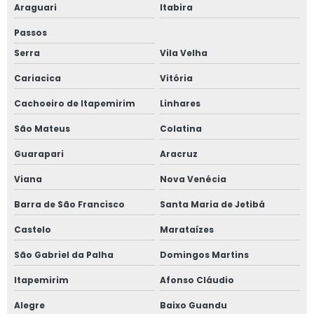
Araguari
Itabira
Gestão de obras e projetos
Passos
Gestão de obras na construção civil
Serra
Vila Velha
Gestão de obras profissional
Cariacica
Vitória
Inspeção de imóvel
Cachoeiro de Itapemirim
Linhares
Inspeção e vistoria predial
São Mateus
Colatina
Inspeção estrutural predial
Guarapari
Aracruz
Inspeção predial
Viana
Nova Venécia
Inspeção predial condomínio
Barra de São Francisco
Santa Maria de Jetibá
Inspeção predial preço
Castelo
Marataízes
Inspeção predial residencial
São Gabriel da Palha
Domingos Martins
Inspeção predial segurança
Itapemirim
Afonso Cláudio
Inspeção predial total
Alegre
Baixo Guandu