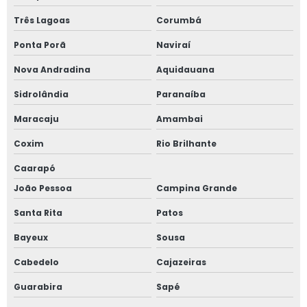
Três Lagoas
Corumbá
Ponta Porã
Naviraí
Nova Andradina
Aquidauana
Sidrolândia
Paranaíba
Maracaju
Amambai
Coxim
Rio Brilhante
Caarapó
João Pessoa
Campina Grande
Santa Rita
Patos
Bayeux
Sousa
Cabedelo
Cajazeiras
Guarabira
Sapé