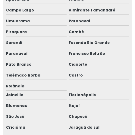
Serviços de engenharia consultiva
Campo Largo
Almirante Tamandaré
Sistema de gestão de obra
Umuarama
Paranavaí
Valor consultoria imobiliária
Piraquara
Cambé
Valor de gerenciamento de obra
Sarandi
Fazenda Rio Grande
Valor de laudo de inspeção predial
Paranavaí
Francisco Beltrão
Valor laudo de avaliação imobiliária
Pato Branco
Cianorte
Vistoria cautelar de obra
Telêmaco Borba
Castro
Vistoria de conclusão de obra
Rolândia
Joinville
Florianópolis
Vistoria de entrega de obra
Blumenau
Itajaí
Vistoria de obra
São José
Chapecó
Vistoria de obra de edificação
Criciúma
Jaraguá do sul
Vistoria de obras e de edifícios